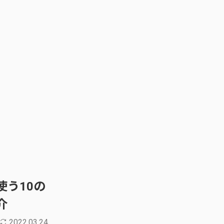
う10の
介
2022.03.24