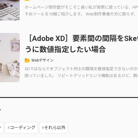
ホームページ制作歴がそこそこ長い私が実際に使っている、H
すめツールを10個ご紹介します。 Web制作業者の方に限らず、
［Adobe XD］要素間の間隔をSke
うに数値指定したい場合
Webデザイン
XDではなんでオブジェクト同士の間隔を数値指定できないのか
困っていました。 リピートグリッドという機能はあるけど、既
ー
ン
コーディング
それら以外