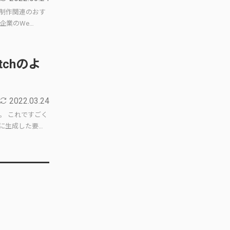
P制作関連のおす
企業のWe…
tchのよ
2022.03.24
。 これですごく
に生成した要…