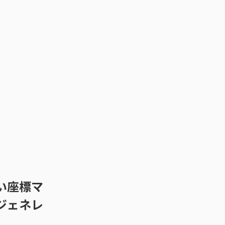
い座標マ
ジェネレ