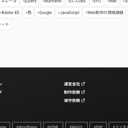
ェネレータ
jQuery
Illustrator
EC-CUBE
EFO
Mac
Adobe XD
色
Google
JavaScript
Web制作の現場語録
シート
ン
運営会社
グ
制作依頼
保守依頼
ome
WordPress
HTML
MySQL
PHP
ジェネ