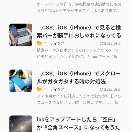
ホームページ制作時、会社概要や店舗情報に電話
番号やFAX番号を記載することはよくあります。
パソコンで閲覧した時は通常の文字として表示さ
れますが…
［CSS］iOS（iPhone）で見ると検
索バーが勝手におしゃれになってる
2022.03.24
コーディング
検索バーや送信ボタンをcssでシックなスタイル
にデザインしたはずなのに、iPhoneで見ると角丸
のちょっとかわいい感じのスタイルになってしま
う。…
［CSS］iOS（iPhone）でスクロー
ルがガタガタする時の対処法
2022.03.24
コーディング
スマホ用サイトに対応したものの動作がいまいち
スムーズでないと使い勝手は悪いですよね。 特に
ありがちなのは「メインメニューなどのスクロー
ルが何故か…
iosをアップデートしたら「空白」
が『全角スペース』になってもうた