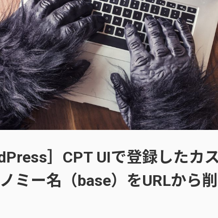
dPress］CPT UIで登録したカ
ノミー名（base）をURLから